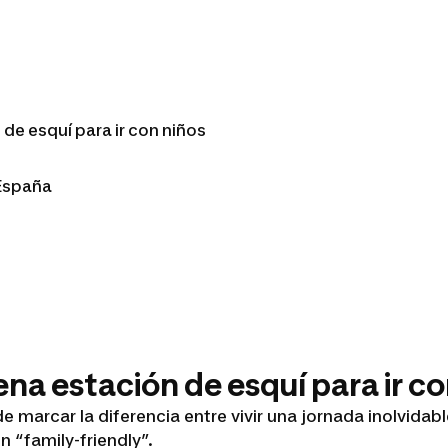
de esquí para ir con niños
 España
na estación de esquí para ir c
marcar la diferencia entre vivir una jornada inolvidable
n “family-friendly”.