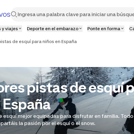
vos
 y viajes
Deporte en el embarazo
Ponte en forma
C
istas de esquí para niños en España
res pistas de esquí 
n España
e esquí mejor equipadas para disfrutar en familia. Todo
partáis la pasión por el esquí o el snow.