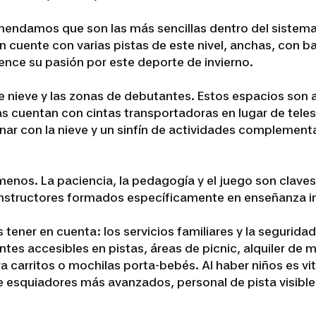
comendamos que son las más sencillas dentro del sistema
ón cuente con varias pistas de este nivel, anchas, con 
ence su pasión por este deporte de invierno.
de nieve y las zonas de debutantes. Estos espacios son 
s cuentan con cintas transportadoras en lugar de teles
nar con la nieve y un sinfín de actividades complement
enos. La paciencia, la pedagogía y el juego son claves
nstructores formados específicamente en enseñanza in
ner en cuenta: los servicios familiares y la seguridad
tes accesibles en pistas, áreas de picnic, alquiler de ma
 carritos o mochilas porta-bebés. Al haber niños es vi
de esquiadores más avanzados, personal de pista visibl