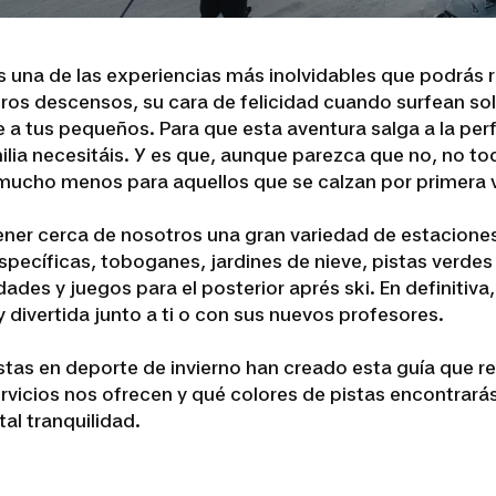
 es una de las experiencias más inolvidables que podrás 
meros descensos, su cara de felicidad cuando surfean so
e a tus pequeños. Para que esta aventura salga a la perf
lia necesitáis. Y es que, aunque parezca que no, no t
 mucho menos para aquellos que se calzan por primera 
ener cerca de nosotros una gran variedad de estacion
específicas, toboganes, jardines de nieve, pistas verd
idades y juegos para el posterior aprés ski. En definit
 divertida junto a ti o con sus nuevos profesores.
listas en deporte de invierno han creado esta guía que r
ervicios nos ofrecen y qué colores de pistas encontrar
tal tranquilidad.