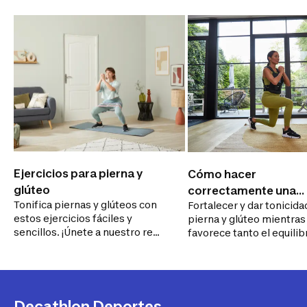
Ejercicios para pierna y
Cómo hacer
glúteo
correctamente una
Tonifica piernas y glúteos con
Fortalecer y dar tonicida
Zancada trasera
estos ejercicios fáciles y
pierna y glúteo mientras
sencillos. ¡Únete a nuestro reto
favorece tanto el equilib
y presume de tren inferior!
como la flexibilidad es e
principal de una zancada
trasera
Decathlon Deportes