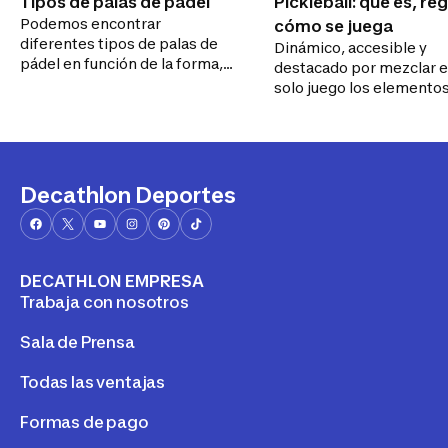
Tipos de palas de pádel
Pickleball: qué es, reg
Podemos encontrar
cómo se juega
diferentes tipos de palas de
Dinámico, accesible y
pádel en función de la forma,
destacado por mezclar e
el tamaño y el material de
solo juego los elemento
construcción empleado. El
destacados de los princi
modelo que elijas dependerá
deportes de raqueta. Así
de tus habilidades y estilo de
pickleball y por todo ello
juego. Llegados a este punto,
convertido en el deport
te estarás preguntando, ¿qué
moda.
Decathlon Deportes
tipo de pala necesito? Sigue
leyendo para descubrirlo.
DECATHLON EMPRESA
Trabaja con nosotros
Sala de Prensa
Todas las ventajas
Formas de pago