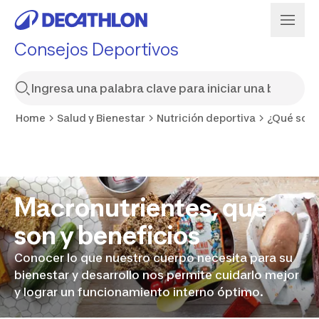
Consejos Deportivos
Home
Salud y Bienestar
Nutrición deportiva
¿Qué son 
Macronutrientes, qué
son y beneficios
Conocer lo que nuestro cuerpo necesita para su
bienestar y desarrollo nos permite cuidarlo mejor
y lograr un funcionamiento interno óptimo.