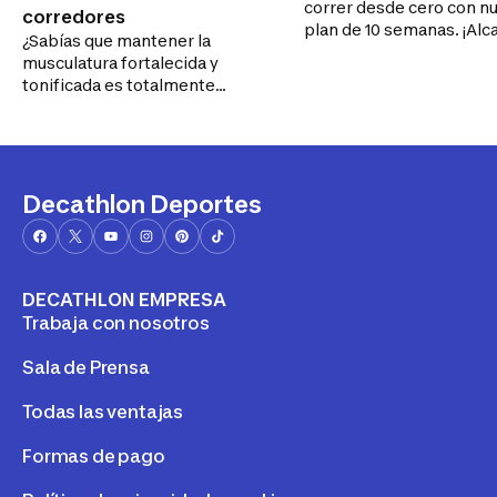
correr desde cero con n
corredores
plan de 10 semanas. ¡Alc
¿Sabías que mantener la
los 40 minutos de carrer
musculatura fortalecida y
continua y disfruta la av
tonificada es totalmente
runner!
imprescindible para poder
hacer running de una forma
eficiente mientras mantienes
el ritmo y la resistencia
durante toda la carrera?
Decathlon Deportes
DECATHLON EMPRESA
Trabaja con nosotros
Sala de Prensa
Todas las ventajas
Formas de pago